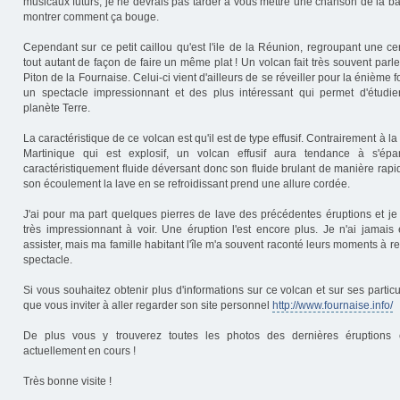
musicaux futurs, je ne devrais pas tarder à vous mettre une chanson de là ba
montrer comment ça bouge.
Cependant sur ce petit caillou qu'est l'ile de la Réunion, regroupant une ce
tout autant de façon de faire un même plat ! Un volcan fait très souvent parler 
Piton de la Fournaise. Celui-ci vient d'ailleurs de se réveiller pour la énième fo
un spectacle impressionnant et des plus intéressant qui permet d'étudie
planète Terre.
La caractéristique de ce volcan est qu'il est de type effusif. Contrairement à 
Martinique qui est explosif, un volcan effusif aura tendance à s'ép
caractéristiquement fluide déversant donc son fluide brulant de manière rapi
son écoulement la lave en se refroidissant prend une allure cordée.
J'ai pour ma part quelques pierres de lave des précédentes éruptions et je 
très impressionnant à voir. Une éruption l'est encore plus. Je n'ai jamais
assister, mais ma famille habitant l'île m'a souvent raconté leurs moments à 
spectacle.
Si vous souhaitez obtenir plus d'informations sur ce volcan et sur ses particu
que vous inviter à aller regarder son site personnel
http://www.fournaise.info/
De plus vous y trouverez toutes les photos des dernières éruptions 
actuellement en cours !
Très bonne visite !