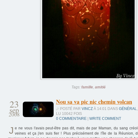
Tags:
famille
,
amitié
23
Nou sa va pic nic chemin volcan
sep
POSTÉ PAR
VINCZ
À 14:01 DANS
GÉNÉRAL
,
2008
LU 10042 FOIS
0 COMMENTAIRE
|
WRITE COMMENT
J
e ne vous l'avais peut-être pas dit, mais de par Maman, du sang cré
veines et ça j'en suis fier ! Plus précisément de l'île de la Réunion,