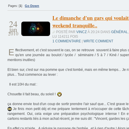
Pages: [
1
]
Go Down
Le dimanche d'un gars qui voulait
24
weekend tranquille..
jan
POSTÉ PAR
VINCZ
À 20:24 DANS
GÉNÉRAL
,
2010
LU 114211 FOIS
1 COMMENTAIRE
|
WRITE COMMENT
E
ffectivement, et c'est souvent le cas, on se retrouve souvent à faire plus
qu'en une journée au boulot / lycée / séminaire / 5 à 7 / Kiné / supe
mentions inutiles)
Et bien sur, c'est sur ma pomme que c'est tombé, mais en même temps... Je n
plus... Tout commence au lever :
Il est 10H du mat :
Chouette il fait beau, du soleil !
ça donne envie tout d'un coup de sortir prendre l'air sauf que... C'est grave le
Je finis mon petit déj et me prépare lentement à m'occuper de cette tâche
rangement. Oui, cela exige une préparation psychologique intense ! En ef
cartons restants liés à mon achat récent, je me suis dit : "Vincent, gardes les ça 
En effet ça m'aide... A réduire le passage de l'entrée.. et à rien d'autre ! Alors 