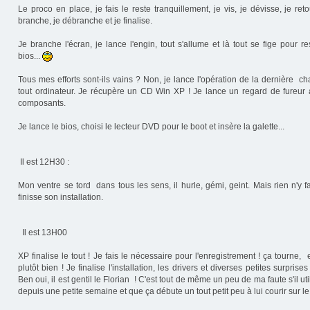
Le proco en place, je fais le reste tranquillement, je vis, je dévisse, je ret
branche, je débranche et je finalise.
Je branche l'écran, je lance l'engin, tout s'allume et là tout se fige pour re
bios...
Tous mes efforts sont-ils vains ? Non, je lance l'opération de la dernière ch
tout ordinateur. Je récupère un CD Win XP ! Je lance un regard de fureur a
composants.
Je lance le bios, choisi le lecteur DVD pour le boot et insère la galette...
Il est 12H30 :
Mon ventre se tord dans tous les sens, il hurle, gémi, geint. Mais rien n'y fa
finisse son installation.
Il est 13H00
XP finalise le tout ! Je fais le nécessaire pour l'enregistrement ! ça tourne
plutôt bien ! Je finalise l'installation, les drivers et diverses petites surpris
Ben oui, il est gentil le Florian ! C'est tout de même un peu de ma faute s'il ut
depuis une petite semaine et que ça débute un tout petit peu à lui courir sur le 