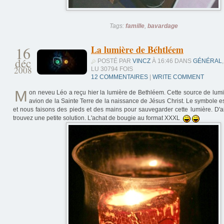
Tags:
famille
,
bavardage
16
La lumière de Béhtléem
déc
POSTÉ PAR
VINCZ
À 16:46 DANS
GÉNÉRAL
,
2008
LU 30794 FOIS
12 COMMENTAIRES
|
WRITE COMMENT
M
on neveu Léo a reçu hier la lumière de Bethléem. Cette source de lumiè
avion de la Sainte Terre de la naissance de Jésus Christ. Le symbole est
et nous faisons des pieds et des mains pour sauvegarder cette lumière. D'a
trouvez une petite solution. L'achat de bougie au format XXXL