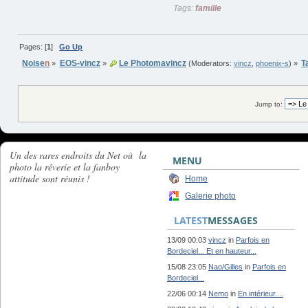
Tags:
famille
Pages: [
1
]
Go Up
Noise
n
EOS-vincz
Le Photomavincz
T
»
»
(Moderators:
vincz
,
phoenix-s
) »
Jump to:
Un des rares endroits du Net où la
MENU
photo la rêverie et la fanboy
attitude sont réunis !
Home
Galerie photo
LATEST
MESSAGES
13/09 00:03
vincz
in
Parfois en
Bordeciel... Et en hauteur...
15/08 23:05
Nao/Gilles
in
Parfois en
Bordeciel...
22/06 00:14
Nemo
in
En intérieur....