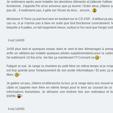
Je redémarre après avoir installer les dernières éléments et j'attends l'ultim
fonctionne. J'appelle Flo et lui annonce que ça tourne ! Entre deux, j'éteins s
pas dû... Il redémarre pas, il gèle sur l'écran du bios... encore...
Merdasse !!! Tiens ça part tout seul en bootant sur le CD d'XP... A défaut ça pe
cas ou, si je n'arrive pas à faire en sorte que tout fonctionne correctement.
béquille à 8 pattes, on fait largement mieux, surtout si l'on veut que l'engin s
il est 14H30
1H30 plus tard et quelques essais dans le vent et des démarrages à presq
enfin un utilitaire qui installe quelques pilotes supplémentaires pour la carte
t'ai redémarré 10 fois et tu me fais ça maintenant !?! Connard va
!
Fatigué et usé. Je range la chambre du petit frère en même temps et je m'ap
est trop grande pour l'emplacement de son poste informatique ! Et avec ça j
Mars
!
Je galère un peu, j'éteins et débranche la tour, je la range dans son nouvel 
câble et j'appelle mon frère en même temps pour le tenir au courant de ce
informations transmises. Je démarre une énième fois son ordinateur et t
ENFIN
!
Il est 14H50