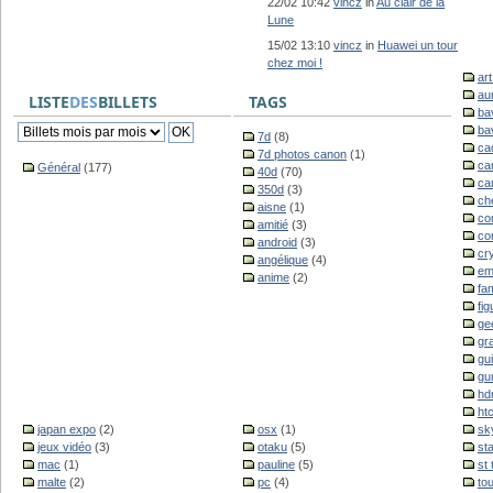
22/02 10:42
vincz
in
Au clair de la
Lune
15/02 13:10
vincz
in
Huawei un tour
chez moi !
ar
au
LISTE
DES
BILLETS
TAGS
ba
ba
7d
(8)
ca
7d photos canon
(1)
ca
Général
(177)
40d
(70)
ca
350d
(3)
ch
aisne
(1)
co
amitié
(3)
co
android
(3)
cr
angélique
(4)
em
anime
(2)
fam
fig
ge
gr
gu
gu
hd
ht
japan expo
(2)
osx
(1)
sk
jeux vidéo
(3)
otaku
(5)
st
mac
(1)
pauline
(5)
st
malte
(2)
pc
(4)
to