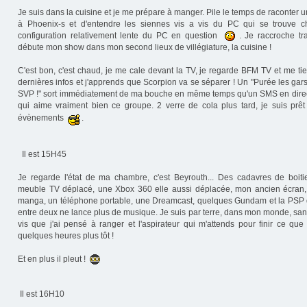
Je suis dans la cuisine et je me prépare à manger. Pile le temps de raconter 
à Phoenix-s et d'entendre les siennes vis a vis du PC qui se trouve ch
configuration relativement lente du PC en question
. Je raccroche tr
débute mon show dans mon second lieux de villégiature, la cuisine !
C'est bon, c'est chaud, je me cale devant la TV, je regarde BFM TV et me ti
dernières infos et j'apprends que Scorpion va se séparer ! Un "Purée les gars
SVP !" sort immédiatement de ma bouche en même temps qu'un SMS en direc
qui aime vraiment bien ce groupe. 2 verre de cola plus tard, je suis prêt
évènements
.
Il est 15H45
Je regarde l'état de ma chambre, c'est Beyrouth... Des cadavres de boitie
meuble TV déplacé, une Xbox 360 elle aussi déplacée, mon ancien écran, 
manga, un téléphone portable, une Dreamcast, quelques Gundam et la PSP q
entre deux ne lance plus de musique. Je suis par terre, dans mon monde, sa
vis que j'ai pensé à ranger et l'aspirateur qui m'attends pour finir ce qu
quelques heures plus tôt !
Et en plus il pleut !
Il est 16H10