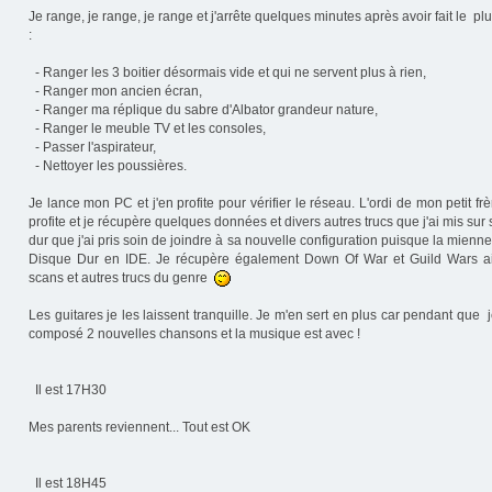
Je range, je range, je range et j'arrête quelques minutes après avoir fait le plu
:
- Ranger les 3 boitier désormais vide et qui ne servent plus à rien,
- Ranger mon ancien écran,
- Ranger ma réplique du sabre d'Albator grandeur nature,
- Ranger le meuble TV et les consoles,
- Passer l'aspirateur,
- Nettoyer les poussières.
Je lance mon PC et j'en profite pour vérifier le réseau. L'ordi de mon petit frè
profite et je récupère quelques données et divers autres trucs que j'ai mis su
dur que j'ai pris soin de joindre à sa nouvelle configuration puisque la mienne
Disque Dur en IDE. Je récupère également Down Of War et Guild Wars a
scans et autres trucs du genre
Les guitares je les laissent tranquille. Je m'en sert en plus car pendant que je 
composé 2 nouvelles chansons et la musique est avec !
Il est 17H30
Mes parents reviennent... Tout est OK
Il est 18H45