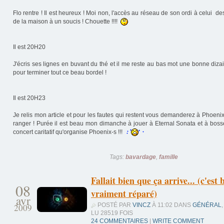
Flo rentre ! Il est heureux ! Moi non, l'accès au réseau de son ordi à celui de
de la maison à un soucis ! Chouette !!!!
Il est 20H20
J'écris ses lignes en buvant du thé et il me reste au bas mot une bonne dizai
pour terminer tout ce beau bordel !
Il est 20H23
Je relis mon article et pour les fautes qui restent vous demanderez à Phoenix
ranger ! Purée il est beau mon dimanche à jouer à Eternal Sonata et à bosse
concert caritatif qu'organise Phoenix-s !!!
Tags:
bavardage
,
famille
Fallait bien que ça arrive... (c'est 
08
vraiment réparé)
avr
POSTÉ PAR
VINCZ
À 11:02 DANS
GÉNÉRAL
,
2009
LU 28519 FOIS
24 COMMENTAIRES
|
WRITE COMMENT