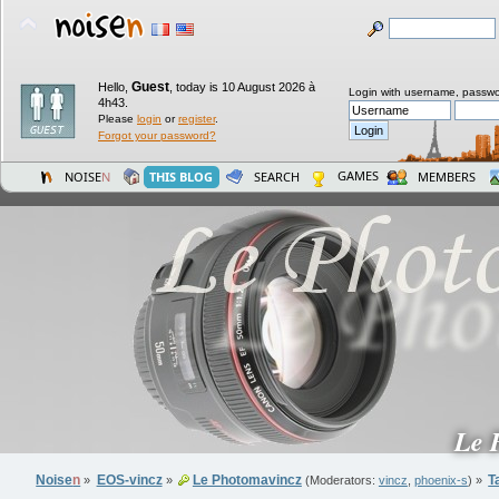
Guest
Hello,
,
today is 10 August 2026 à
Login with username, passwo
4h43.
Please
login
or
register
.
Forgot your password?
GAMES
NOISE
N
THIS BLOG
SEARCH
MEMBERS
Le 
Noise
n
EOS-vincz
Le Photomavincz
T
»
»
(Moderators:
vincz
,
phoenix-s
) »