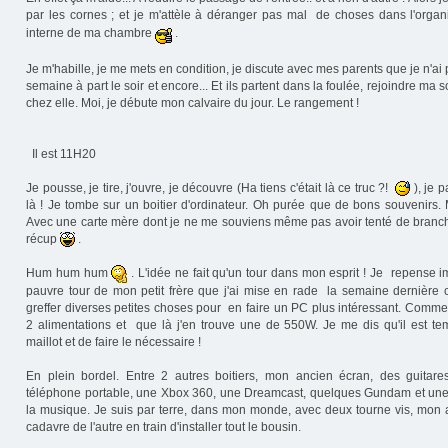
par les cornes ; et je m'attèle à déranger pas mal de choses dans l'organis
interne de ma chambre
.
Je m'habille, je me mets en condition, je discute avec mes parents que je n'ai 
semaine à part le soir et encore... Et ils partent dans la foulée, rejoindre ma
chez elle. Moi, je débute mon calvaire du jour. Le rangement !
Il est 11H20
Je pousse, je tire, j'ouvre, je découvre (Ha tiens c'était là ce truc ?!
), je p
là ! Je tombe sur un boitier d'ordinateur. Oh purée que de bons souvenirs. 
Avec une carte mère dont je ne me souviens même pas avoir tenté de brancher
récup
.
Hum hum hum
. L'idée ne fait qu'un tour dans mon esprit ! Je repense 
pauvre tour de mon petit frère que j'ai mise en rade la semaine dernière ca
greffer diverses petites choses pour en faire un PC plus intéressant. Comme j'
2 alimentations et que là j'en trouve une de 550W. Je me dis qu'il est te
maillot et de faire le nécessaire !
En plein bordel. Entre 2 autres boitiers, mon ancien écran, des guitar
téléphone portable, une Xbox 360, une Dreamcast, quelques Gundam et une
la musique. Je suis par terre, dans mon monde, avec deux tourne vis, mon an
cadavre de l'autre en train d'installer tout le bousin.