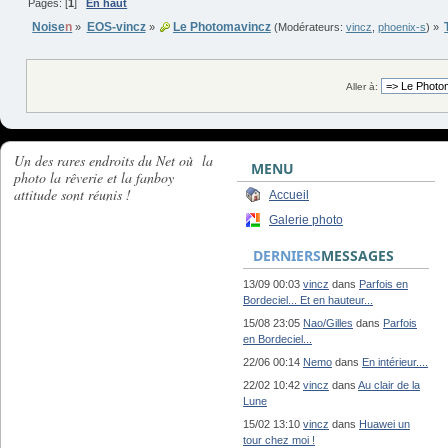
Pages: [
1
]
En haut
Noise
n
EOS-vincz
Le Photomavincz
»
»
(Modérateurs:
vincz
,
phoenix-s
) »
Aller à:
Un des rares endroits du Net où la
MENU
photo la rêverie et la fanboy
attitude sont réunis !
Accueil
Galerie photo
DERNIERS
MESSAGES
13/09 00:03
vincz
dans
Parfois en
Bordeciel... Et en hauteur...
15/08 23:05
Nao/Gilles
dans
Parfois
en Bordeciel...
22/06 00:14
Nemo
dans
En intérieur....
22/02 10:42
vincz
dans
Au clair de la
Lune
15/02 13:10
vincz
dans
Huawei un
tour chez moi !