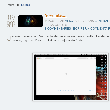
Pages: [
1
]
En bas
09
Yosémite....
nov
POSTÉ PAR
VINCZ
À 11:17 DANS
GÉNÉRAL
,
2014
LU 127039 FOIS
3 COMMENTAIRES
|
ÉCRIRE UN COMMENTAI
J
e suis passé chez Mac, et la dernière version me chauffe littéralement 
preuve, regardez l'heure... J'attends toujours de l'aide....