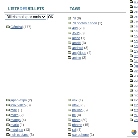
ar
au
LISTE
DES
BILLETS
TAGS
ba
ba
7d
(8)
ca
7d photos canon
(1)
ca
Général
(177)
40d
(70)
ca
350d
(3)
ch
aisne
(1)
co
amitié
(3)
co
android
(3)
cr
angélique
(4)
em
anime
(2)
fam
fig
ge
gr
gu
gu
hd
ht
japan expo
(2)
osx
(1)
sk
jeux vidéo
(3)
otaku
(5)
st
mac
(1)
pauline
(5)
st
malte
(2)
pc
(4)
to
manga
(4)
photo
(80)
ve
marie
(1)
photos
(15)
musique
(13)
rail
(1)
noir et blanc
(3)
saxophone
(1)