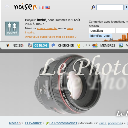
Invité
Bonjour,
,
nous sommes le 9 Août
Connexion avec identifiant, 
2026 à 10h27.
session
Merci de
vous connecter
ou de
vous
inscrire
.
Avez-vous oublié votre mot de passe ?
JEUX
NOISE
N
CE BLOG
CHERCHER
MEMBRES
M
Le 
Noise
n
EOS-vincz
Le Photomavincz
»
»
(Modérateurs:
vincz
,
phoenix-s
) »