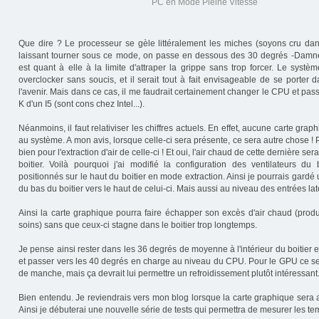
PC en Mode Pleine Vitesse
Que dire ? Le processeur se gèle littéralement les miches (soyons cru dan
laissant tourner sous ce mode, on passe en dessous des 30 degrés -Damne
est quant à elle à la limite d'attraper la grippe sans trop forcer. Le systèm
overclocker sans soucis, et il serait tout à fait envisageable de se porter
l'avenir. Mais dans ce cas, il me faudrait certainement changer le CPU et pas
K d'un I5 (sont cons chez Intel...).
Néanmoins, il faut relativiser les chiffres actuels. En effet, aucune carte grap
au système. A mon avis, lorsque celle-ci sera présente, ce sera autre chose !
bien pour l'extraction d'air de celle-ci ! Et oui, l'air chaud de cette dernière se
boitier. Voilà pourquoi j'ai modifié la configuration des ventilateurs du b
positionnés sur le haut du boitier en mode extraction. Ainsi je pourrais gardé u
du bas du boitier vers le haut de celui-ci. Mais aussi au niveau des entrées laté
Ainsi la carte graphique pourra faire échapper son excès d'air chaud (produ
soins) sans que ceux-ci stagne dans le boitier trop longtemps.
Je pense ainsi rester dans les 36 degrés de moyenne à l'intérieur du boitier
et passer vers les 40 degrés en charge au niveau du CPU. Pour le GPU ce se
de manche, mais ça devrait lui permettre un refroidissement plutôt intéressant
Bien entendu. Je reviendrais vers mon blog lorsque la carte graphique sera ar
Ainsi je débuterai une nouvelle série de tests qui permettra de mesurer les te