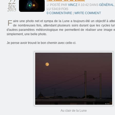
22
fév
POSTÉ PAR
VINCZ
À 10:42 DANS
GÉNÉRAL
,
2015
LU 53419 FOIS
0 COMMENTAIRE
|
WRITE COMMENT
F
aire une photo net et sympa de la Lune a toujours été un objectif à attei
de nombreuses fois, attendant plusieurs soirs durant que les cycles lun
d'autres paramètres météorologique me permettent de réaliser une image ex
simplement, une belle photo.
Je pense avoir trouvé le bon chemin avec celle-ci.
Au clair de la Lune