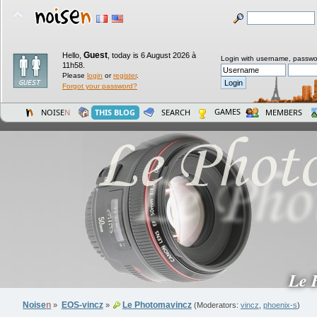
Guest
Hello,
,
today is 6 August 2026 à
Login with username, passwo
11h58.
Please
login
or
register
.
Forgot your password?
GAMES
NOISE
N
THIS BLOG
SEARCH
MEMBERS
Le 
Noise
n
EOS-vincz
Le Photomavincz
»
»
(Moderators:
vincz
,
phoenix-s
)