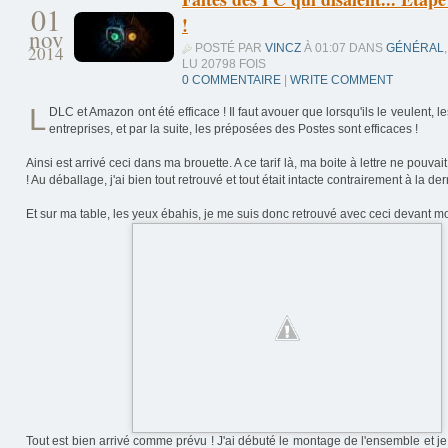
01
!
nov
POSTÉ PAR
VINCZ
À 01:07 DANS
GÉNÉRAL
,
2014
LU 20798 FOIS
0 COMMENTAIRE
|
WRITE COMMENT
L
DLC et Amazon ont été efficace ! Il faut avouer que lorsqu'ils le veulent, 
entreprises, et par la suite, les préposées des Postes sont efficaces !
Ainsi est arrivé ceci dans ma brouette. A ce tarif là, ma boite à lettre ne pouvai
! Au déballage, j'ai bien tout retrouvé et tout était intacte contrairement à la dern
Et sur ma table, les yeux ébahis, je me suis donc retrouvé avec ceci devant mo
Tout est bien arrivé comme prévu ! J'ai débuté le montage de l'ensemble et j