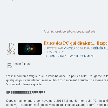
Tags:
bavardage
,
photo
,
geek
,
android
17
Faites des PC qui disaient... Etape
déc
POSTÉ PAR
VINCZ
À 00:02 DANS
GÉNÉRAL
,
2014
LU 25003 FOIS
0 COMMENTAIRE
|
WRITE COMMENT
B
onsoir à tous !
S'est surtout très fatigué que je vous balance un peu ce billet. J'ai gardé le
quelques jours maintenant mais au bout d'un moment il faut tout de même réal
V pour enfin faire ce qu'il faut.
BREEEEEEEEEEEFFFFFFFF
Depuis maintenant le 1er novembre 2014 j'ai monté mon petit PC, install
tentative d'adoption raté de la version 8). Installé Steam, bourré mon 