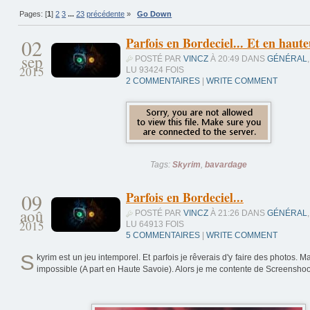
Pages: [
1
]
2
3
...
23
précédente
»
Go Down
02
Parfois en Bordeciel... Et en haute
sep
POSTÉ PAR
VINCZ
À 20:49 DANS
GÉNÉRAL
,
2015
LU 93424 FOIS
2 COMMENTAIRES
|
WRITE COMMENT
Tags:
Skyrim
,
bavardage
09
Parfois en Bordeciel...
aoû
POSTÉ PAR
VINCZ
À 21:26 DANS
GÉNÉRAL
,
2015
LU 64913 FOIS
5 COMMENTAIRES
|
WRITE COMMENT
S
kyrim est un jeu intemporel. Et parfois je rêverais d'y faire des photos. 
impossible (A part en Haute Savoie). Alors je me contente de Screenshoo