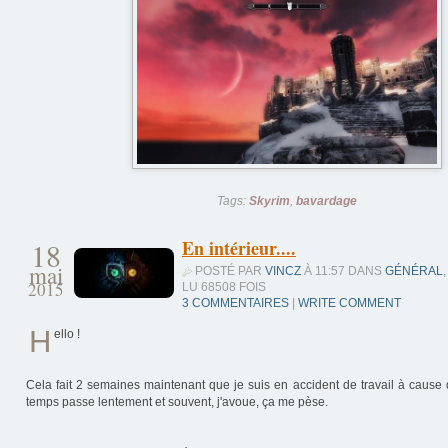
Tags:
Skyrim
,
bavardage
18
En intérieur....
mai
POSTÉ PAR
VINCZ
À 11:57 DANS
GÉNÉRAL
,
2015
LU 68508 FOIS
3 COMMENTAIRES
|
WRITE COMMENT
H
ello !
Cela fait 2 semaines maintenant que je suis en accident de travail à cause 
temps passe lentement et souvent, j'avoue, ça me pèse.