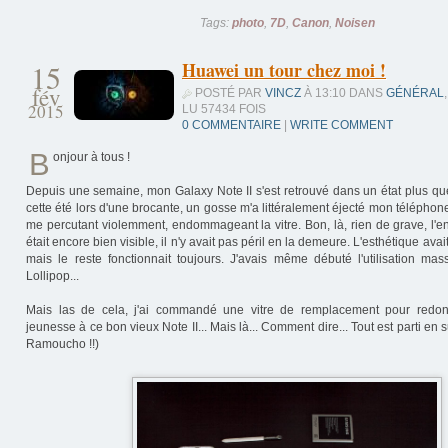
Tags:
photo
,
7D
,
Canon
,
Noisen
15
Huawei un tour chez moi !
fév
POSTÉ PAR
VINCZ
À 13:10 DANS
GÉNÉRAL
,
2015
LU 57434 FOIS
0 COMMENTAIRE
|
WRITE COMMENT
B
onjour à tous !
Depuis une semaine, mon Galaxy Note II s'est retrouvé dans un état plus qu
cette été lors d'une brocante, un gosse m'a littéralement éjecté mon téléph
me percutant violemment, endommageant la vitre. Bon, là, rien de grave, l'e
était encore bien visible, il n'y avait pas péril en la demeure. L'esthétique avai
mais le reste fonctionnait toujours. J'avais même débuté l'utilisation mas
Lollipop...
Mais las de cela, j'ai commandé une vitre de remplacement pour redo
jeunesse à ce bon vieux Note II... Mais là... Comment dire... Tout est parti en 
Ramoucho !!)