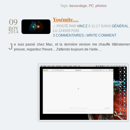
Tags:
bavardage
,
PC
,
photos
09
Yosémite....
nov
POSTÉ PAR
VINCZ
À 11:17 DANS
GÉNÉRAL
,
2014
LU 124505 FOIS
3 COMMENTAIRES
|
WRITE COMMENT
J
e suis passé chez Mac, et la dernière version me chauffe littéralement 
preuve, regardez l'heure... J'attends toujours de l'aide....