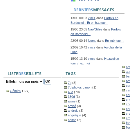
DERNIERS
MESSAGES
13/09 00:03
vincz
dans
Parfois en
Bordeciel... Et en hauteur...
15/08 23:05
Nao/Gilles
dans
Parfois
en Bordeciel...
22/06 00:14
Nemo
dans
En intérieur....
22/02 10:42
vincz
dans
Au clair de la
Lune
15/02 13:10
vincz
dans
Huawei un
tour chez moi !
ar
au
LISTE
DES
BILLETS
TAGS
ba
ba
7d
(8)
ca
7d photos canon
(1)
ca
Général
(177)
40d
(70)
ca
350d
(3)
ch
aisne
(1)
co
amitié
(3)
co
android
(3)
cr
angélique
(4)
em
anime
(2)
fam
fig