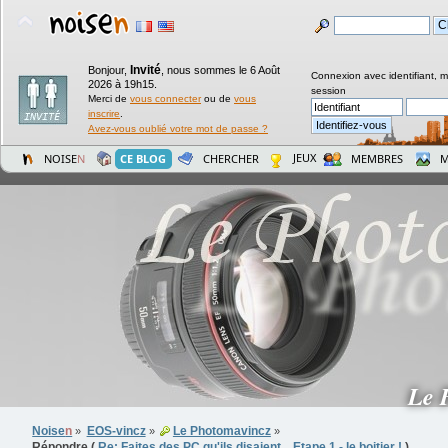
Invité
Bonjour,
,
nous sommes le 6 Août
Connexion avec identifiant, 
2026 à 19h15.
session
Merci de
vous connecter
ou de
vous
inscrire
.
Avez-vous oublié votre mot de passe ?
JEUX
NOISE
N
CE BLOG
CHERCHER
MEMBRES
M
Le 
Noise
n
EOS-vincz
Le Photomavincz
»
»
»
Répondre (
Re: Faites des PC qu'ils disaient... Etape 1 - le boitier !
)