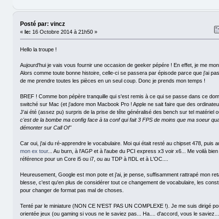
Posté par: vincz
«
le:
16 Octobre 2014 à 21h50 »
Hello la troupe !
Aujourd'hui je vais vous fournir une occasion de geeker pépére ! En effet, je me mon
Alors comme toute bonne histoire, celle-ci se passera par épisode parce que j'ai pa
de me prendre toutes les pièces en un seul coup. Donc je prends mon temps !
BREF ! Comme bon pépère tranquille qui s'est remis à ce qui se passe dans ce doma
switché sur Mac (et j'adore mon Macbook Pro ! Apple ne sait faire que des ordinateu
J'ai été (assez pu) surpris de la prise de tête généralisé des bench sur tel matériel ou 
c'est de la bombe ma config face à ta conf qui fait 3 FPS de moins que ma soeur quan
démonter sur Call Of"
Car oui, j'ai du ré-apprendre le vocabulaire. Moi qui était resté au chipset 478, puis
mon ex tour
... Au burn, à l'AGP et à l'aube du PCI express x3 voir x6... Me voilà bien
référence pour un Core i5 ou i7, ou au TDP à l'IDL et à L'OC....
Heureusement, Google est mon pote et j'ai, je pense, suffisamment rattrapé mon reta
blesse, c'est qu'en plus de considérer tout ce changement de vocabulaire, les constr
pour changer de format pas mal de choses.
Tenté par le miniature (NON CE N'EST PAS UN COMPLEXE !). Je me suis dirigé pour
orientée jeux (ou gaming si vous ne le saviez pas... Ha.... d'accord, vous le saviez..