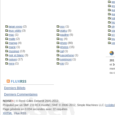
ge
gr
gu
gu
hd
ht
japan expo
(2)
osx
(1)
sk
jeux vidéo
(3)
otaku
(5)
st
mac
(1)
pauline
(5)
st
malte
(2)
pc
(4)
to
manga
(4)
photo
(80)
ve
marie
(1)
photos
(15)
musique
(13)
rail
(1)
noir et blanc
(3)
saxophone
(1)
noisen
(17)
septmont
(1)
201
nora
(1)
sisi
(1)
et
1
memb
ou c
FLUX
RSS
Derniers Billets
Derniers Commentaires
NOISE
N
| © René-Gilles Deberdt 2005-2012.
Propulsé par un SMF 2.0 RC4 modifié | SMF © 2006–2012, Simple Machines LLC (
crédits
Page générée en 0.034 secondes avec 22 requêtes.
XHTML
Flux RSS