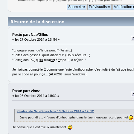
Résumé de la discussion
Posté par: Nao/Gilles
«
le:
27 Octobre 2014 à 18h54 »
"Engagez-vous, qu'ils disaient !" (Astérix)
"Faites des gosses, qu'ils disaient !" (Doux rêveurs...)
"Faite
s
des PC, qu
'ils
disai
en
t !
É
tape 1, le bo
î
tier !"
Je n'ai pas compté le É comme une faute d'orthographe, c'est toléré du fait que tout
pas le code alt pour ça... (Alt+0201, sous Windows.)
Posté par: vincz
«
le:
26 Octobre 2014 à 11h32 »
Citation de Nao/Gilles le le 19 Octobre 2014 à 12h12
Juste pour dire... 4 fautes d'orthographe dans le titre, nouveau record pour toi
Je pense que c'est mieux maintenant