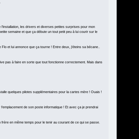
.
 l'installation, les drivers et diverses petites surprises pour mon
petite semaine et que ça débute un tout petit peu à lui courir sur le
e Flo et lui annonce que ça tourne ! Entre deux, j'éteins sa bécane..
rrive pas à faire en sorte que tout fonctionne correctement. Mais dans
stalle quelques pilotes supplémentaires pour la cartes mère ! Ouais !
 l'emplacement de son poste informatique ! Et avec ça je prendrai
on frère en même temps pour le tenir au courant de ce qui se passe.