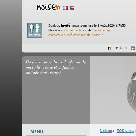
Invité
Bonjour,
,
nous sommes le 9 Août 2026 à 7h56.
Merci de
vous connecter
ou de
vous inscrire
.
Avez-vous oublié votre mot de passe ?
NOISE
N
Un des rares endroits du Net où la
photo la rêverie et la fanboy
attitude sont réunis !
MENU
Noise
n
EOS-vincz
»