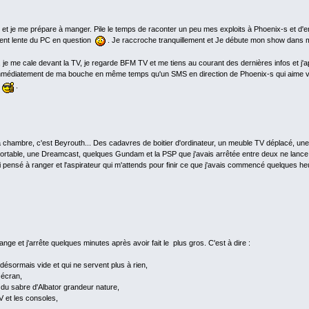
e et je me prépare à manger. Pile le temps de raconter un peu mes exploits à Phoenix-s et d'en
ment lente du PC en question
. Je raccroche tranquillement et Je débute mon show dans mon
, je me cale devant la TV, je regarde BFM TV et me tiens au courant des dernières infos et j
mmédiatement de ma bouche en même temps qu'un SMS en direction de Phoenix-s qui aime vraim
s
.
a chambre, c'est Beyrouth... Des cadavres de boitier d'ordinateur, un meuble TV déplacé, un
ortable, une Dreamcast, quelques Gundam et la PSP que j'avais arrêtée entre deux ne lanc
i pensé à ranger et l'aspirateur qui m'attends pour finir ce que j'avais commencé quelques heu
range et j'arrête quelques minutes après avoir fait le plus gros. C'est à dire :
désormais vide et qui ne servent plus à rien,
écran,
du sabre d'Albator grandeur nature,
 et les consoles,