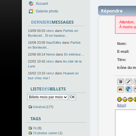
Accueil
Répondre
Galerie photo
DERNIERS
MESSAGES
Attention,
À moins q
13/09 00:03
vincz
dans
Parfois en
Bordeciel... Et en hauteur...
15/08 23:05
Nao/Gilles
dans
Parfois
Nom:
en Bordeciel...
E-mail:
22/06 00:14
Nemo
dans
En intérieur....
Titre:
22/02 10:42
vincz
dans
Au clair de la
Lune
Icône du 
15/02 13:10
vincz
dans
Huawei un
tour chez moi !
LISTE
DES
BILLETS
[plus]
Général
(177)
TAGS
7d
(8)
7d photos canon
(1)