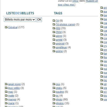
15/02 13:10
vincz
dans
Huawei un
tour chez moi !
ar
au
LISTE
DES
BILLETS
TAGS
ba
ba
7d
(8)
ca
7d photos canon
(1)
ca
Général
(177)
40d
(70)
ca
350d
(3)
ch
aisne
(1)
co
amitié
(3)
co
android
(3)
cr
angélique
(4)
em
anime
(2)
fam
fig
ge
gr
gu
gu
hd
ht
japan expo
(2)
osx
(1)
sk
jeux vidéo
(3)
otaku
(5)
st
mac
(1)
pauline
(5)
st
malte
(2)
pc
(4)
to
manga
(4)
photo
(80)
ve
marie
(1)
photos
(15)