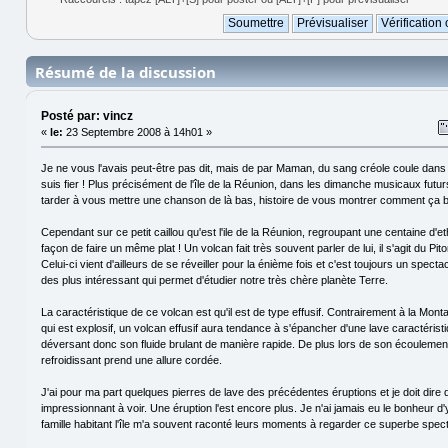
Résumé de la discussion
Posté par: vincz
«
le:
23 Septembre 2008 à 14h01 »
Je ne vous l'avais peut-être pas dit, mais de par Maman, du sang créole coule dans 
suis fier ! Plus précisément de l'île de la Réunion, dans les dimanche musicaux futur
tarder à vous mettre une chanson de là bas, histoire de vous montrer comment ça 
Cependant sur ce petit caillou qu'est l'ile de la Réunion, regroupant une centaine d'et
façon de faire un même plat ! Un volcan fait très souvent parler de lui, il s'agit du Pit
Celui-ci vient d'ailleurs de se réveiller pour la énième fois et c'est toujours un spect
des plus intéressant qui permet d'étudier notre très chère planète Terre.
La caractéristique de ce volcan est qu'il est de type effusif. Contrairement à la Mon
qui est explosif, un volcan effusif aura tendance à s'épancher d'une lave caractérist
déversant donc son fluide brulant de manière rapide. De plus lors de son écoulement
refroidissant prend une allure cordée.
J'ai pour ma part quelques pierres de lave des précédentes éruptions et je doit dire 
impressionnant à voir. Une éruption l'est encore plus. Je n'ai jamais eu le bonheur d
famille habitant l'île m'a souvent raconté leurs moments à regarder ce superbe spect