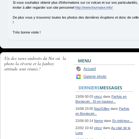
Si vous souhaitez obtenir plus d'informations sur ce volcan et sur ses particularités
inviter à aller regarder son site personnel
http://www.fournaise.info/
De plus vous y trouverez toutes les photos des dernières éruptions et donc de cell
!
Très bonne visite !
Un des rares endroits du Net où la
MENU
photo la rêverie et la fanboy
attitude sont réunis !
Accueil
Galerie photo
DERNIERS
MESSAGES
13/09 00:03
vincz
dans
Parfois en
Bordeciel... Et en hauteur...
15/08 23:05
Nao/Gilles
dans
Parfois
en Bordeciel...
22/06 00:14
Nemo
dans
En intérieur....
22/02 10:42
vincz
dans
Au clair de la
Lune