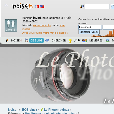
Invité
Bonjour,
,
nous sommes le 6 Août
Connexion avec identifiant, m
2026 à 6h52.
session
Merci de
vous connecter
ou de
vous
inscrire
.
Avez-vous oublié votre mot de passe ?
JEUX
NOISE
N
CE BLOG
CHERCHER
MEMBRES
M
Le 
Noise
n
EOS-vincz
Le Photomavincz
»
»
»
Répondre (
Re: Nou sa va pic nic chemin volcan
)