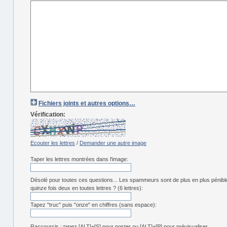
Fichiers joints et autres options…
Vérification:
Ecouter les lettres
/
Demander une autre image
Taper les lettres montrées dans l'image:
Désolé pour toutes ces questions... Les spammeurs sont de plus en plus pénibl
quinze fois deux en toutes lettres ? (6 lettres):
Tapez "truc" puis "onze" en chiffres (sans espace):
Raccourcis : tapez [ALT]+[S] pour poster ou [ALT]+[P] pour prévisualiser